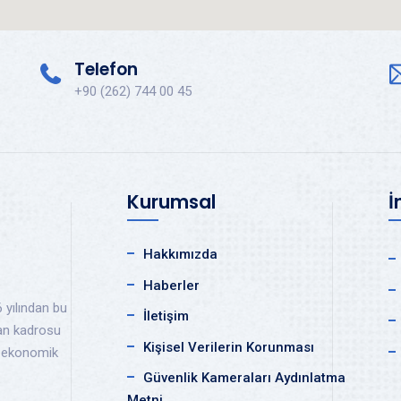
Telefon
+90 (262) 744 00 45
Kurumsal
İ
Hakkımızda
Haberler
 yılından bu
İletişim
an kadrosu
Kişisel Verilerin Korunması
ve ekonomik
Güvenlik Kameraları Aydınlatma
Metni