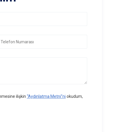
nmesine ilişkin
“Aydınlatma Metni”ni
okudum,