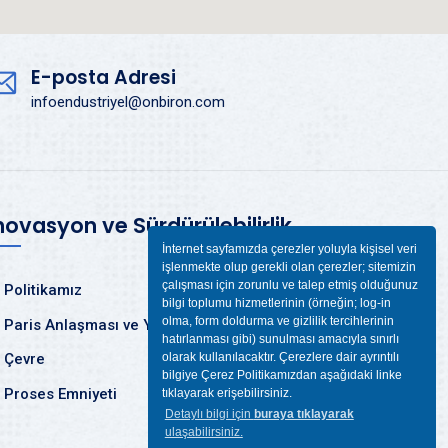
E-posta Adresi
infoendustriyel@onbiron.com
novasyon ve Sürdürülebilirlik
İnternet sayfamızda çerezler yoluyla kişisel veri
işlenmekte olup gerekli olan çerezler; sitemizin
çalışması için zorunlu ve talep etmiş olduğunuz
Politikamız
bilgi toplumu hizmetlerinin (örneğin; log-in
olma, form doldurma ve gizlilik tercihlerinin
Paris Anlaşması ve Yeşil Mutabakat
hatırlanması gibi) sunulması amacıyla sınırlı
Çevre
olarak kullanılacaktır. Çerezlere dair ayrıntılı
bilgiye Çerez Politikamızdan aşağıdaki linke
Proses Emniyeti
tıklayarak erişebilirsiniz.
Detaylı bilgi için
buraya tıklayarak
ulaşabilirsiniz.