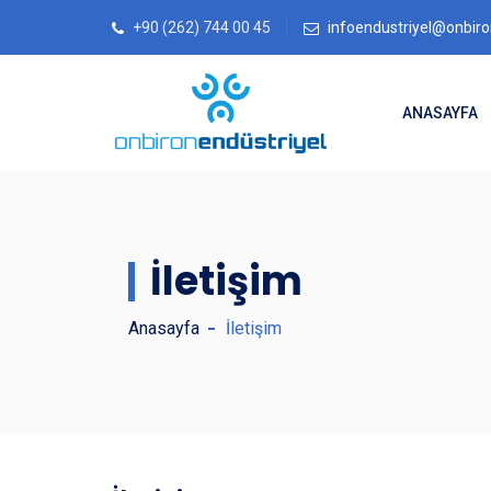
+90 (262) 744 00 45
infoendustriyel@onbir
ANASAYFA
İletişim
Anasayfa
İletişim