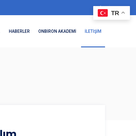
TR
R
HABERLER
ONBİRON AKADEMİ
İLETİŞİM
alım