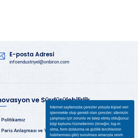
E-posta Adresi
infoendustriyel@onbiron.com
novasyon ve Sürdürülebilirlik
İnternet sayfamızda çerezler yoluyla kişisel veri
işlenmekte olup gerekli olan çerezler; sitemizin
çalışması için zorunlu ve talep etmiş olduğunuz
Politikamız
bilgi toplumu hizmetlerinin (örneğin; log-in
olma, form doldurma ve gizlilik tercihlerinin
Paris Anlaşması ve Yeşil Mutabakat
hatırlanması gibi) sunulması amacıyla sınırlı