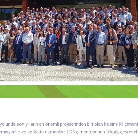
olunda son yılların en önemli projelerinden biri olan kalsine kil çim
kademisyenler ve endüstri uzmanları, LC3 çimentosunun teknik, çevresel