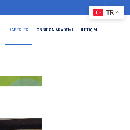
TR
R
HABERLER
ONBİRON AKADEMİ
İLETİŞİM