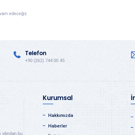
evam edeceğiz.
Telefon
+90 (262) 744 00 45
Kurumsal
İ
Hakkımızda
Haberler
 yılından bu