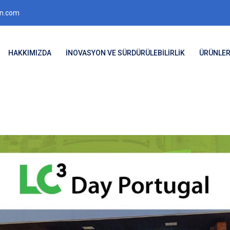
on.com
HAKKIMIZDA
İNOVASYON VE SÜRDÜRÜLEBİLİRLİK
ÜRÜNLE