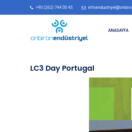
+90 (262) 744 00 45
infoendustriyel@onbir
ANASAYFA
LC3 Day Portugal